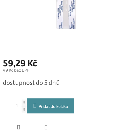
59,29 Kč
49 Kč bez DPH
Měrná
dostupnost do 5 dnů
cena:
Přidat do košíku