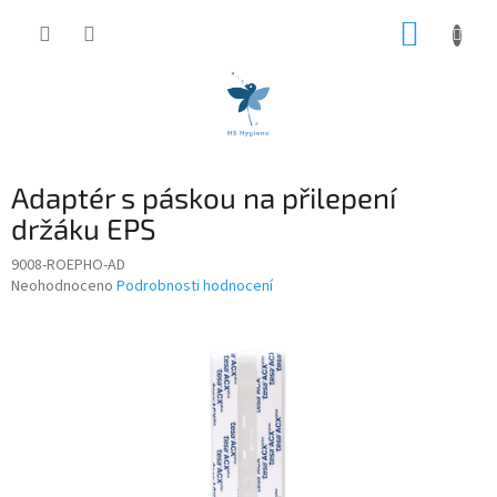
Přejít
NÁKUP
na
obsah
KOŠÍK
Adaptér s páskou na přilepení
držáku EPS
9008-ROEPHO-AD
Průměrné
Neohodnoceno
Podrobnosti hodnocení
hodnocení
produktu
je
0,0
z
5
hvězdiček.