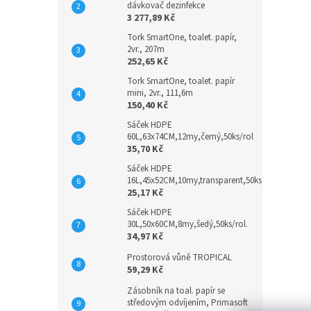
dávkovač dezinfekce
3 277,89 Kč
Tork SmartOne, toalet. papír,
2vr., 207m
252,65 Kč
Tork SmartOne, toalet. papír
mini, 2vr., 111,6m
150,40 Kč
Sáček HDPE
60L,63x74CM,12my,černý,50ks/rol
35,70 Kč
Sáček HDPE
16L,45x52CM,10my,transparent,50ks
25,17 Kč
Sáček HDPE
30L,50x60CM,8my,šedý,50ks/rol.
34,97 Kč
Prostorová vůně TROPICAL
59,29 Kč
Zásobník na toal. papír se
středovým odvíjením, Primasoft