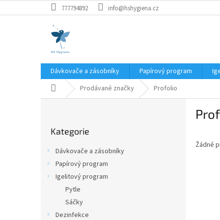
Přejít
777794892
info@hshygiena.cz
na
obsah
Dávkovače a zásobníky
Papírový program
Ig
Domů
Prodávané značky
Profolio
P
Prof
o
Přeskočit
s
Kategorie
kategorie
t
Žádné p
r
Dávkovače a zásobníky
a
Papírový program
n
Igelitový program
n
í
Pytle
p
Sáčky
a
Dezinfekce