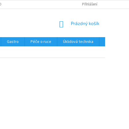
OBNÍCH ÚDAJŮ
Přihlášení
NÁKUPNÍ
Prázdný košík
KOŠÍK
Gastro
Péče o ruce
Úklidová technika
Ostatní