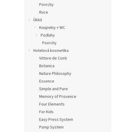
n
Povrchy
e
Ruce
l
Úklid
Koupelny + WC
Podlahy
Povrchy
Hotelová kosmetika
Vittore de Conti
Botanica
Nature Philosophy
Essence
Simple and Pure
Memory of Provence
Four Elements
For Kids
Easy Press System
Pump System