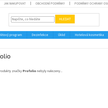
JAK NAKUPOVAT
OBCHODNÍ PODMÍNKY
PODMÍNKY OCHRANY OS
HLEDAT
elitový program
Dezinfekce
Úklid
Hotelová kosmetika
olio
rodukty značky
Profolio
nebyly nalezeny...