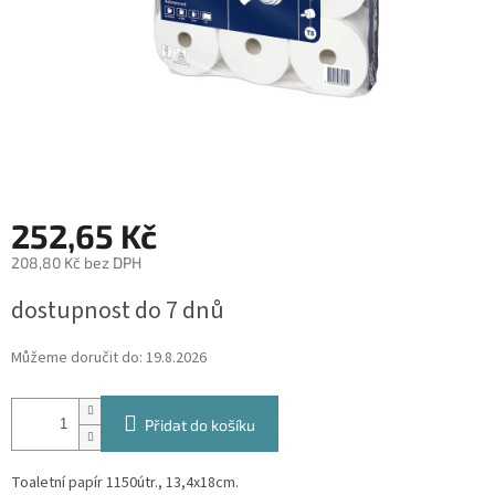
252,65 Kč
208,80 Kč bez DPH
Měrná
dostupnost do 7 dnů
cena:
Můžeme doručit do:
19.8.2026
Přidat do košíku
Toaletní papír 1150útr., 13,4x18cm.