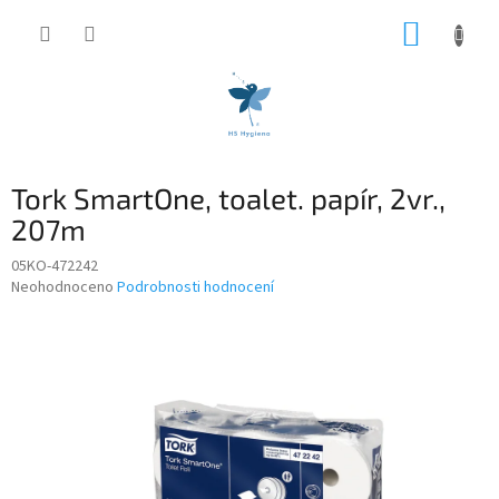
Přejít
NÁKUP
na
obsah
KOŠÍK
Tork SmartOne, toalet. papír, 2vr.,
207m
05KO-472242
Průměrné
Neohodnoceno
Podrobnosti hodnocení
hodnocení
produktu
je
0,0
z
5
hvězdiček.