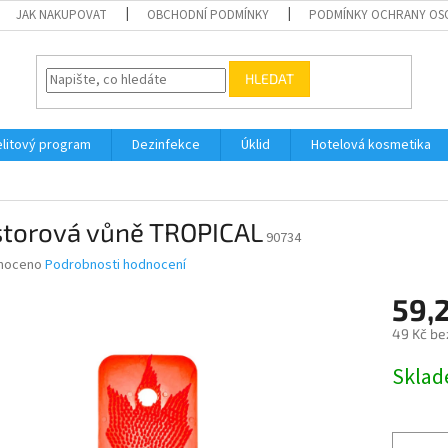
JAK NAKUPOVAT
OBCHODNÍ PODMÍNKY
PODMÍNKY OCHRANY OS
HLEDAT
elitový program
Dezinfekce
Úklid
Hotelová kosmetika
storová vůně TROPICAL
90734
né
noceno
Podrobnosti hodnocení
ní
59,
u
49 Kč be
Měrná
Skla
cena:
ek.