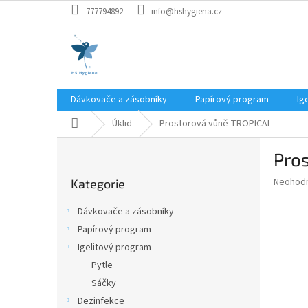
Přejít
777794892
info@hshygiena.cz
na
obsah
Dávkovače a zásobníky
Papírový program
Ig
Domů
Úklid
Prostorová vůně TROPICAL
P
Pro
o
Přeskočit
s
Průměr
Neohod
Kategorie
kategorie
t
hodnoce
r
produkt
Dávkovače a zásobníky
a
je
Papírový program
0,0
n
z
Igelitový program
n
5
í
Pytle
hvězdič
p
Sáčky
a
Dezinfekce