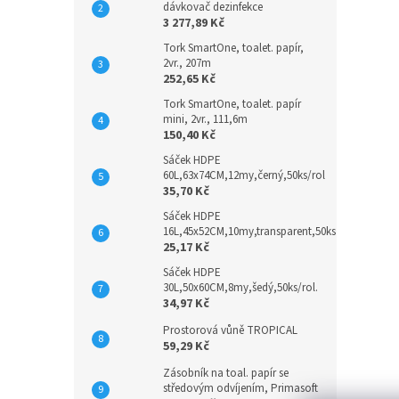
dávkovač dezinfekce
3 277,89 Kč
Tork SmartOne, toalet. papír,
2vr., 207m
252,65 Kč
Tork SmartOne, toalet. papír
mini, 2vr., 111,6m
150,40 Kč
Sáček HDPE
60L,63x74CM,12my,černý,50ks/rol
35,70 Kč
Sáček HDPE
16L,45x52CM,10my,transparent,50ks
25,17 Kč
Sáček HDPE
30L,50x60CM,8my,šedý,50ks/rol.
34,97 Kč
Prostorová vůně TROPICAL
59,29 Kč
Zásobník na toal. papír se
středovým odvíjením, Primasoft