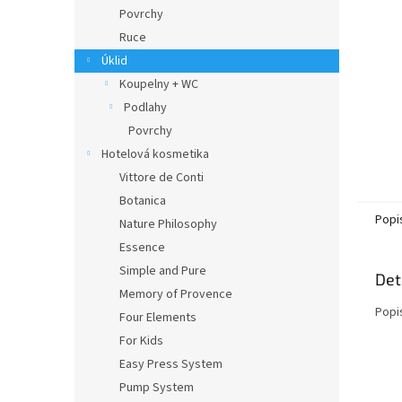
n
Povrchy
e
Ruce
l
Úklid
Koupelny + WC
Podlahy
Povrchy
Hotelová kosmetika
Vittore de Conti
Botanica
Popi
Nature Philosophy
Essence
Simple and Pure
Det
Memory of Provence
Popi
Four Elements
For Kids
Easy Press System
Pump System