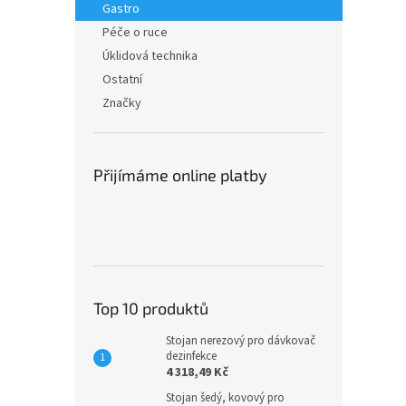
Gastro
Péče o ruce
Úklidová technika
Ostatní
Značky
Přijímáme online platby
Top 10 produktů
Stojan nerezový pro dávkovač
dezinfekce
4 318,49 Kč
Stojan šedý, kovový pro