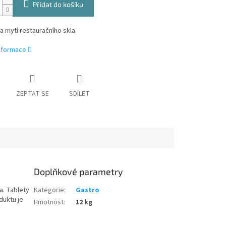
Přidat do košíku
a mytí restauračního skla.
informace
ZEPTAT SE
SDÍLET
Doplňkové parametry
a. Tablety
Kategorie
:
Gastro
duktu je
Hmotnost
:
12 kg