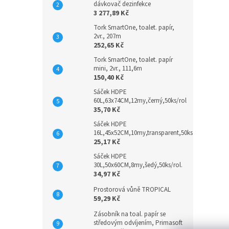
dávkovač dezinfekce
3 277,89 Kč
Tork SmartOne, toalet. papír,
2vr., 207m
252,65 Kč
Tork SmartOne, toalet. papír
mini, 2vr., 111,6m
150,40 Kč
Sáček HDPE
60L,63x74CM,12my,černý,50ks/rol
35,70 Kč
Sáček HDPE
16L,45x52CM,10my,transparent,50ks
25,17 Kč
Sáček HDPE
30L,50x60CM,8my,šedý,50ks/rol.
34,97 Kč
Prostorová vůně TROPICAL
59,29 Kč
Zásobník na toal. papír se
středovým odvíjením, Primasoft