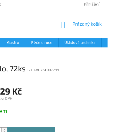
OBNÍCH ÚDAJŮ
Přihlášení
NÁKUPNÍ
Prázdný košík
KOŠÍK
Gastro
Péče o ruce
Úklidová technika
Ostatní
lo, 72ks
3213-VC261007299
,29 Kč
ez DPH
dem