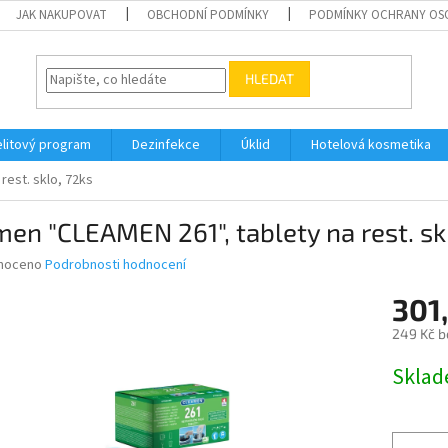
JAK NAKUPOVAT
OBCHODNÍ PODMÍNKY
PODMÍNKY OCHRANY OS
HLEDAT
elitový program
Dezinfekce
Úklid
Hotelová kosmetika
rest. sklo, 72ks
en "CLEAMEN 261", tablety na rest. sk
né
noceno
Podrobnosti hodnocení
ní
301
u
249 Kč b
Měrná
Skla
cena:
ek.