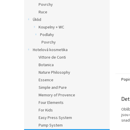
n
Povrchy
e
Ruce
l
Úklid
Koupelny + WC
Podlahy
Povrchy
Hotelová kosmetika
Vittore de Conti
Botanica
Nature Philosophy
Popi
Essence
Simple and Pure
Memory of Provence
Det
Four Elements
Oblí
For Kids
jsou
Easy Press System
snad
Pump System