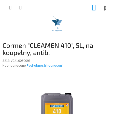
Přejít
NÁKUP
na
obsah
KOŠÍK
Cormen "CLEAMEN 410", 5L, na
koupelny, antib.
3213-VC410050098
Průměrné
Neohodnoceno
Podrobnosti hodnocení
hodnocení
produktu
je
0,0
z
5
hvězdiček.