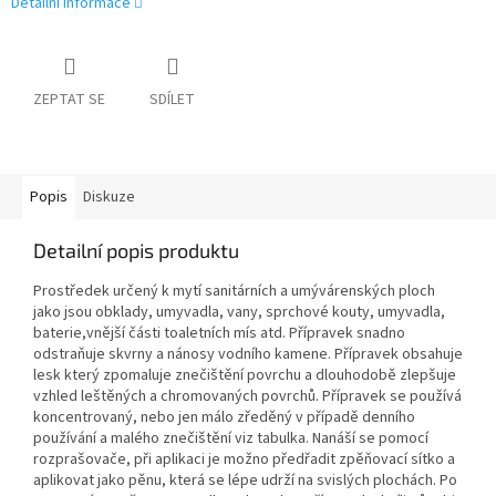
Detailní informace
ZEPTAT SE
SDÍLET
Popis
Diskuze
Detailní popis produktu
Prostředek určený k mytí sanitárních a umývárenských ploch
jako jsou obklady, umyvadla, vany, sprchové kouty, umyvadla,
baterie,vnější části toaletních mís atd. Přípravek snadno
odstraňuje skvrny a nánosy vodního kamene. Přípravek obsahuje
lesk který zpomaluje znečištění povrchu a dlouhodobě zlepšuje
vzhled leštěných a chromovaných povrchů. Přípravek se používá
koncentrovaný, nebo jen málo zředěný v případě denního
používání a malého znečištění viz tabulka. Nanáší se pomocí
rozprašovače, při aplikaci je možno předřadit zpěňovací sítko a
aplikovat jako pěnu, která se lépe udrží na svislých plochách. Po