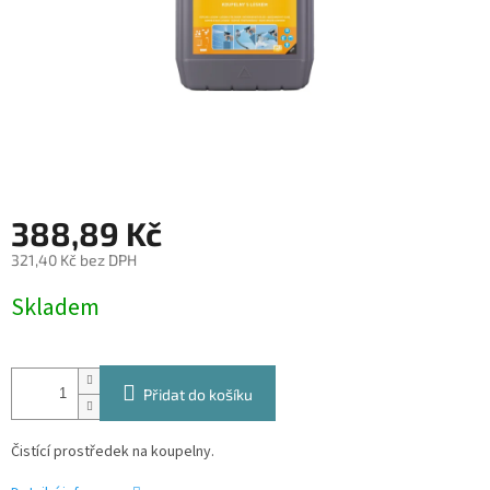
388,89 Kč
321,40 Kč bez DPH
Měrná
Skladem
cena:
Přidat do košíku
Čistící prostředek na koupelny.