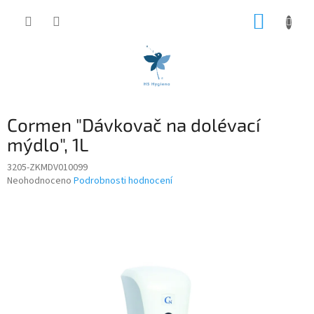
Přejít
NÁKUP
na
obsah
KOŠÍK
Cormen "Dávkovač na dolévací
mýdlo", 1L
3205-ZKMDV010099
Průměrné
Neohodnoceno
Podrobnosti hodnocení
hodnocení
produktu
je
0,0
z
5
hvězdiček.