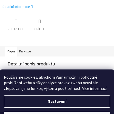
Detailní informace
ZEPTAT SE
SDÍLET
Popis
Diskuze
Detailní popis produktu
Obsah 1L, určeno pro dolévání mýdla z kanystrů.
Používáme cookies, abychom Vám umožnili pohodlné
prohlížení webu a díky analýze provozu webu neustále
zlepšovali jeho funkce, výkon a použitelnost.
Více informací
Z
á
Nastavení
Vytvořil Shoptet
p
a