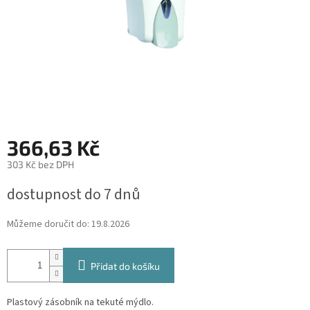
366,63 Kč
303 Kč bez DPH
Měrná
dostupnost do 7 dnů
cena:
Můžeme doručit do:
19.8.2026
Přidat do košíku
Plastový zásobník na tekuté mýdlo.