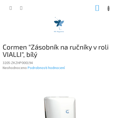
Přejít
NÁKUP
na
obsah
KOŠÍK
Cormen "Zásobník na ručníky v roli
VIALLI", bílý
3205-ZKZHP000194
Průměrné
Neohodnoceno
Podrobnosti hodnocení
hodnocení
produktu
je
0,0
z
5
hvězdiček.