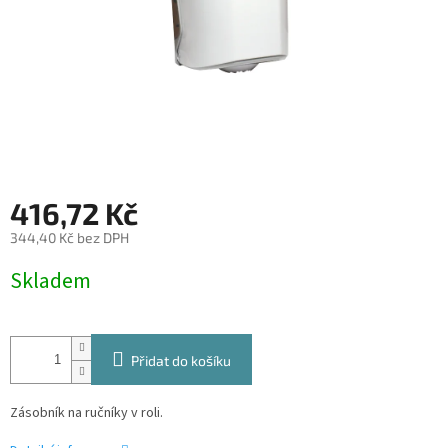
416,72 Kč
344,40 Kč bez DPH
Měrná
Skladem
cena:
Přidat do košíku
Zásobník na ručníky v roli.