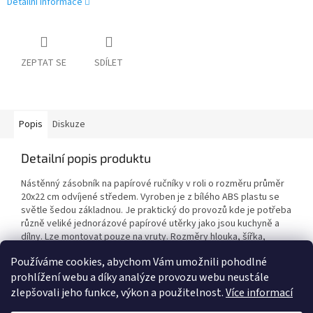
Detailní informace
ZEPTAT SE
SDÍLET
Popis
Diskuze
Detailní popis produktu
Nástěnný zásobník na papírové ručníky v roli o rozměru průměr
20x22 cm odvíjené středem. Vyroben je z bílého ABS plastu se
světle šedou základnou. Je praktický do provozů kde je potřeba
různě veliké jednorázové papírové utěrky jako jsou kuchyně a
dílny. Lze montovat pouze na vruty. Rozměry hlouka, šířka,
výška: 210x220x310 mm
Používáme cookies, abychom Vám umožnili pohodlné
prohlížení webu a díky analýze provozu webu neustále
zlepšovali jeho funkce, výkon a použitelnost.
Více informací
Z