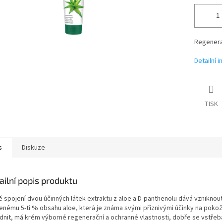
Regenera
Detailní 
TISK
s
Diskuze
ailní popis produktu
ě spojení dvou účinných látek extraktu z aloe a D-panthenolu dává vzniknou
enému 5-ti % obsahu aloe, která je známa svými příznivými účinky na poko
klidnit, má krém výborné regenerační a ochranné vlastnosti, dobře se vstř