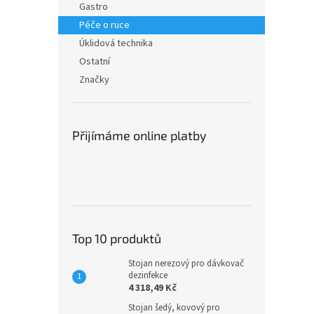
Gastro
Péče o ruce
Úklidová technika
Ostatní
Značky
Přijímáme online platby
Top 10 produktů
Stojan nerezový pro dávkovač
dezinfekce
4 318,49 Kč
Stojan šedý, kovový pro