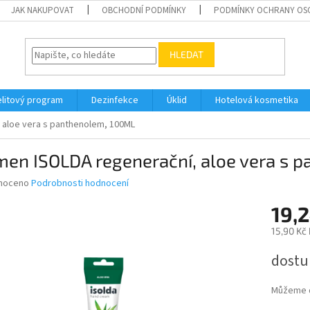
JAK NAKUPOVAT
OBCHODNÍ PODMÍNKY
PODMÍNKY OCHRANY OS
HLEDAT
elitový program
Dezinfekce
Úklid
Hotelová kosmetika
 aloe vera s panthenolem, 100ML
men ISOLDA regenerační, aloe vera s 
né
noceno
Podrobnosti hodnocení
ní
19,2
u
15,90 Kč
Měrná
dostu
cena:
ek.
Můžeme d