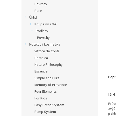
n
Povrchy
e
Ruce
l
Úklid
Koupelny + WC
Podlahy
Povrchy
Hotelová kosmetika
Vittore de Conti
Botanica
Nature Philosophy
Essence
Popi
Simple and Pure
Memory of Provence
Four Elements
Det
For Kids
Práv
Easy Press System
zvýš
Pump System
ji z