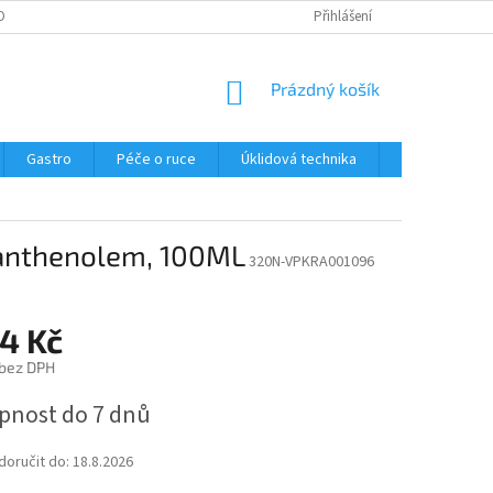
OBNÍCH ÚDAJŮ
Přihlášení
NÁKUPNÍ
Prázdný košík
KOŠÍK
Gastro
Péče o ruce
Úklidová technika
Ostatní
panthenolem, 100ML
320N-VPKRA001096
4 Kč
 bez DPH
pnost do 7 dnů
oručit do:
18.8.2026