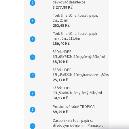
dávkovač dezinfekce
3 277,89 Kč
Tork SmartOne, toalet. papír,
2vr., 207m
252,65 Kč
Tork SmartOne, toalet. papír
mini, 2vr., 111,6m
150,40 Kč
Sáček HDPE
60L,63x74CM,12my,černý,50ks/rol
35,70 Kč
Sáček HDPE
16L,45x52CM,10my,transparent,50ks
25,17 Kč
Sáček HDPE
30L,50x60CM,8my,šedý,50ks/rol.
34,97 Kč
Prostorová vůně TROPICAL
59,29 Kč
Zásobník na toal. papír se
středovým odvíjením, Primasoft