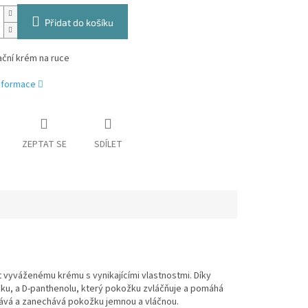
Přidat do košíku
ční krém na ruce
informace
ZEPTAT SE
SDÍLET
t vyváženému krému s vynikajícími vlastnostmi. Díky
žku, a D-panthenolu, který pokožku zvláčňuje a pomáhá
ebává a zanechává pokožku jemnou a vláčnou.