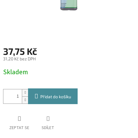
37,75 Kč
31,20 Kč bez DPH
Měrná
Skladem
cena:
Přidat do košíku
ZEPTAT SE
SDÍLET