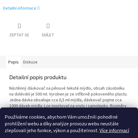
Detailní informace
ZEPTAT SE
SDÍLET
Popis
Diskuze
Detailní popis produktu
Nástěnný dávkovač na pěnové tekuté mýdlo, obsah zásobníku
na dolévání je 500 ml. Vyroben je ze stříbrně pokoveného plastu.
Jedna dávka obsahuje cca 0,5 ml mýdla, dávkovač pojme cca
1000 dávek mýdla. Lze montovat na vruty i samolepky. Rozměry
(hloubka/šířka/výška): 125/105/170 mm
Používáme cookies, abychom Vám umožnili pohodlné
prohlížení webu a díky analýze provozu webu neustále
zlepšovali jeho funkce, výkon a použitelnost.
Více informací
Z