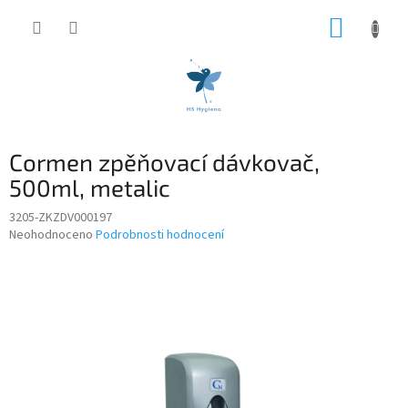
Přejít
NÁKUP
na
obsah
KOŠÍK
Cormen zpěňovací dávkovač,
500ml, metalic
3205-ZKZDV000197
Průměrné
Neohodnoceno
Podrobnosti hodnocení
hodnocení
produktu
je
0,0
z
5
hvězdiček.