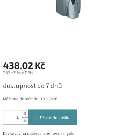
438,02 Kč
362 Kč bez DPH
Měrná
dostupnost do 7 dnů
cena:
Můžeme doručit do:
19.8.2026
Přidat do košíku
Dávkovač na dolévací zpěňovací mýdlo.