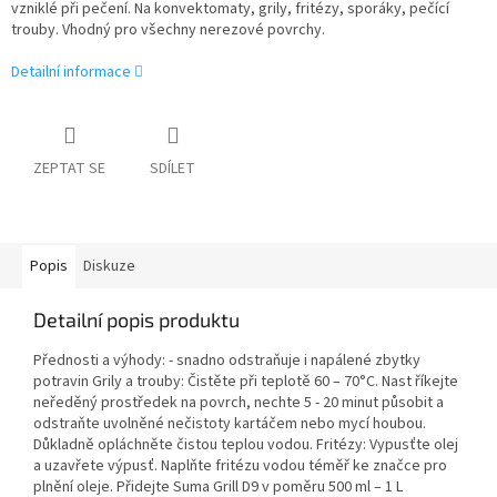
vzniklé při pečení. Na konvektomaty, grily, fritézy, sporáky, pečící
trouby. Vhodný pro všechny nerezové povrchy.
Detailní informace
ZEPTAT SE
SDÍLET
Popis
Diskuze
Detailní popis produktu
Přednosti a výhody: - snadno odstraňuje i napálené zbytky
potravin Grily a trouby: Čistěte při teplotě 60 – 70°C. Nast říkejte
neředěný prostředek na povrch, nechte 5 - 20 minut působit a
odstraňte uvolněné nečistoty kartáčem nebo mycí houbou.
Důkladně opláchněte čistou teplou vodou. Fritézy: Vypusťte olej
a uzavřete výpusť. Naplňte fritézu vodou téměř ke značce pro
plnění oleje. Přidejte Suma Grill D9 v poměru 500 ml – 1 L