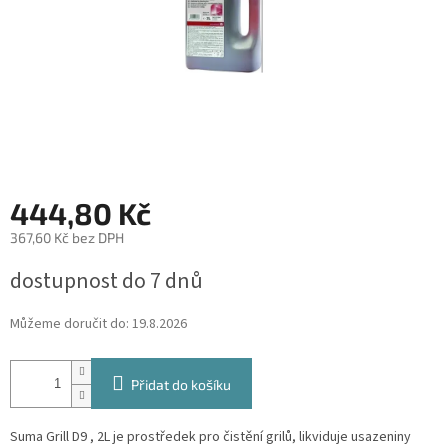
444,80 Kč
367,60 Kč bez DPH
Měrná
dostupnost do 7 dnů
cena:
Můžeme doručit do:
19.8.2026
Přidat do košíku
Suma Grill D9 , 2L je prostředek pro čistění grilů, likviduje usazeniny