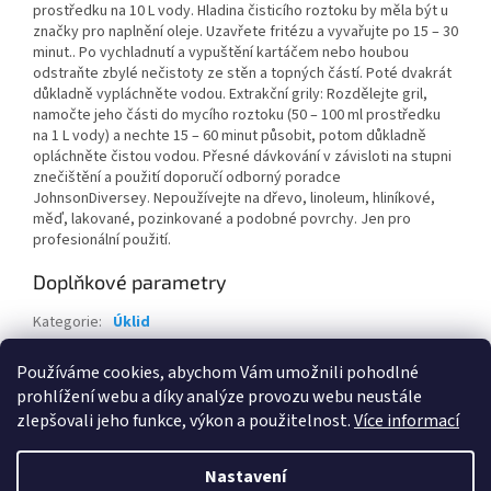
prostředku na 10 L vody. Hladina čisticího roztoku by měla být u
značky pro naplnění oleje. Uzavřete fritézu a vyvařujte po 15 – 30
minut.. Po vychladnutí a vypuštění kartáčem nebo houbou
odstraňte zbylé nečistoty ze stěn a topných částí. Poté dvakrát
důkladně vypláchněte vodou. Extrakční grily: Rozdělejte gril,
namočte jeho části do mycího roztoku (50 – 100 ml prostředku
na 1 L vody) a nechte 15 – 60 minut působit, potom důkladně
opláchněte čistou vodou. Přesné dávkování v závisloti na stupni
znečištění a použití doporučí odborný poradce
JohnsonDiversey. Nepoužívejte na dřevo, linoleum, hliníkové,
měď, lakované, pozinkované a podobné povrchy. Jen pro
profesionální použití.
Doplňkové parametry
Kategorie
:
Úklid
Hmotnost
:
6 kg
Používáme cookies, abychom Vám umožnili pohodlné
EAN
:
8594026928476
prohlížení webu a díky analýze provozu webu neustále
zlepšovali jeho funkce, výkon a použitelnost.
Více informací
Z
á
Nastavení
Vytvořil Shoptet
p