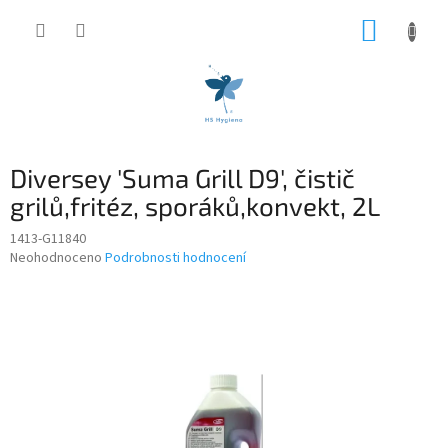
Přejít
NÁKUP
na
obsah
KOŠÍK
Diversey 'Suma Grill D9', čistič
grilů,fritéz, sporáků,konvekt, 2L
1413-G11840
Průměrné
Neohodnoceno
Podrobnosti hodnocení
hodnocení
produktu
je
0,0
z
5
hvězdiček.