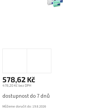
578,62 Kč
478,20 Kč bez DPH
Měrná
dostupnost do 7 dnů
cena:
Můžeme doručit do:
19.8.2026