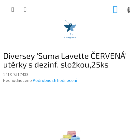
Přejít
NÁKUP
na
obsah
KOŠÍK
Diversey 'Suma Lavette ČERVENÁ'
utěrky s dezinf. složkou,25ks
1413-7517438
Průměrné
Neohodnoceno
Podrobnosti hodnocení
hodnocení
produktu
je
0,0
z
5
hvězdiček.