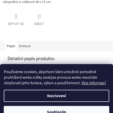
chlopněmi o velikosti 40 x 13 cm.
ZEPTAT SE
SDÍLET
Popis
Diskuze
Detailní popis produktu
Popis produktu není dostupný
Používáme cookies, abychom Vám umožnili pohodlné
prohlížení webu a díky analýze provozu webu neustále
zlepšovali jeho funkce, výkon a použitelnost.
Více informací
Z
á
Nastavení
Vytvořil Shoptet
p
a
t
Souhlasím
Copyright 2026
My e-shop
. Všechna práva vyhrazena.