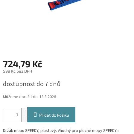
724,79 Kč
599 Kč bez DPH
Měrná
dostupnost do 7 dnů
cena:
Můžeme doručit do:
18.8.2026
Přidat do košíku
Držák mopu SPEEDY, plastový. Vhodný pro ploché mopy SPEEDY s