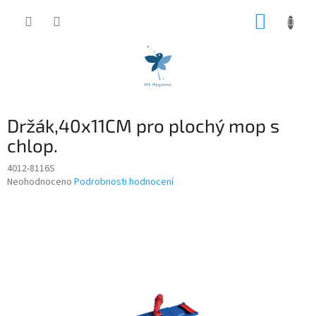
Přejít
NÁKUP
na
obsah
KOŠÍK
Držák,40x11CM pro plochý mop s
chlop.
4012-8116S
Průměrné
Neohodnoceno
Podrobnosti hodnocení
hodnocení
produktu
je
0,0
z
5
hvězdiček.