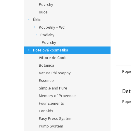
n
Povrchy
e
Ruce
l
Úklid
Koupelny + WC
Podlahy
Povrchy
Hotelová kosmetika
Vittore de Conti
Botanica
Popi
Nature Philosophy
Essence
Simple and Pure
Det
Memory of Provence
Popi
Four Elements
For Kids
Easy Press System
Pump System