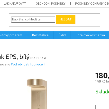
JAK NAKUPOVAT
OBCHODNÍ PODMÍNKY
PODMÍNKY OCHRANY OS
HLEDAT
elitový program
Dezinfekce
Úklid
Hotelová kosmetika
k EPS, bílý
ROEPHO-W
né
noceno
Podrobnosti hodnocení
ní
180
u
149 Kč b
Měrná
Skla
cena:
ek.