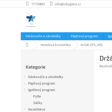
Přejít
777794892
info@hshygiena.cz
na
obsah
Dávkovače a zásobníky
Papírový program
Ig
Domů
Hotelová kosmetika
Držák EPS, bílý
P
Držá
o
Přeskočit
s
Průměr
Neohod
Kategorie
kategorie
t
hodnoce
r
produkt
Dávkovače a zásobníky
a
je
Papírový program
0,0
n
z
Igelitový program
n
5
í
Pytle
hvězdič
p
Sáčky
a
Dezinfekce