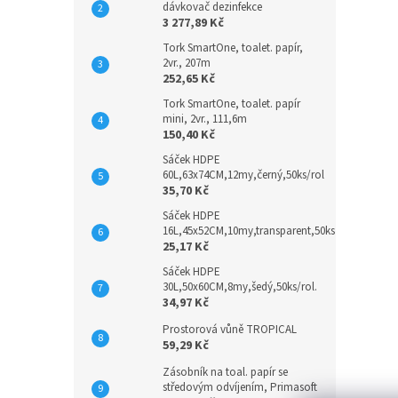
dávkovač dezinfekce
3 277,89 Kč
Tork SmartOne, toalet. papír,
2vr., 207m
252,65 Kč
Tork SmartOne, toalet. papír
mini, 2vr., 111,6m
150,40 Kč
Sáček HDPE
60L,63x74CM,12my,černý,50ks/rol
35,70 Kč
Sáček HDPE
16L,45x52CM,10my,transparent,50ks
25,17 Kč
Sáček HDPE
30L,50x60CM,8my,šedý,50ks/rol.
34,97 Kč
Prostorová vůně TROPICAL
59,29 Kč
Zásobník na toal. papír se
středovým odvíjením, Primasoft