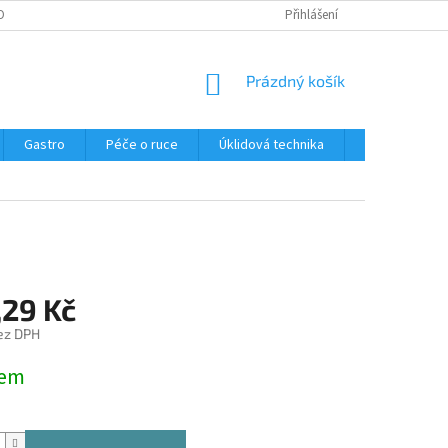
OBNÍCH ÚDAJŮ
Přihlášení
NÁKUPNÍ
Prázdný košík
KOŠÍK
Gastro
Péče o ruce
Úklidová technika
Ostatní
,29 Kč
ez DPH
dem