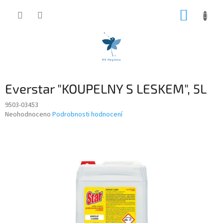
Přejít
NÁKUP
na
obsah
KOŠÍK
Everstar "KOUPELNY S LESKEM", 5L
9503-03453
Průměrné
Neohodnoceno
Podrobnosti hodnocení
hodnocení
produktu
je
0,0
z
5
hvězdiček.