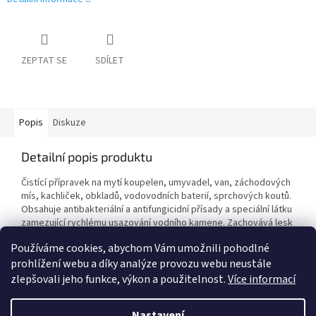
ZEPTAT SE
SDÍLET
Popis
Diskuze
Detailní popis produktu
Čistící přípravek na mytí koupelen, umyvadel, van, záchodových
mís, kachliček, obkladů, vodovodních baterií, sprchových koutů.
Obsahuje antibakteriální a antifungicidní přísady a speciální látku
zamezující rychlému usazování vodního kamene. Zachovává lesk
a svěží vůni.
Používáme cookies, abychom Vám umožnili pohodlné
prohlížení webu a díky analýze provozu webu neustále
zlepšovali jeho funkce, výkon a použitelnost.
Více informací
Z
á
Nastavení