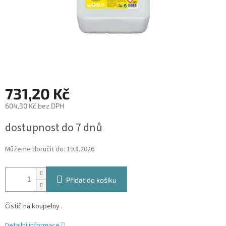
731,20 Kč
604,30 Kč bez DPH
Měrná
dostupnost do 7 dnů
cena:
Můžeme doručit do:
19.8.2026
Přidat do košíku
Čistič na koupelny .
Detailní informace