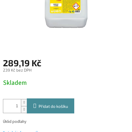
289,19 Kč
239 Kč bez DPH
Měrná
Skladem
cena:
Přidat do košíku
Úklid podlahy