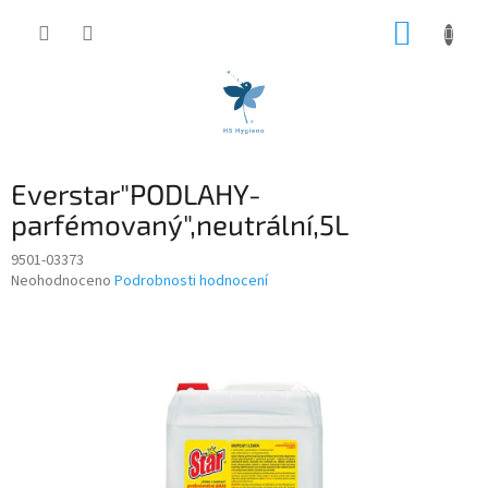
Přejít
NÁKUP
na
obsah
KOŠÍK
Everstar"PODLAHY-
parfémovaný",neutrální,5L
9501-03373
Průměrné
Neohodnoceno
Podrobnosti hodnocení
hodnocení
produktu
je
0,0
z
5
hvězdiček.