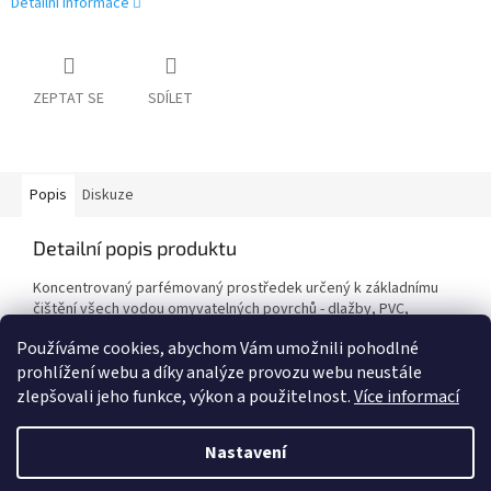
Detailní informace
ZEPTAT SE
SDÍLET
Popis
Diskuze
Detailní popis produktu
Koncentrovaný parfémovaný prostředek určený k základnímu
čištění všech vodou omyvatelných povrchů - dlažby, PVC,
linolea, lakovaných parket, laminátových povrchů a dalších.
Používáme cookies, abychom Vám umožnili pohodlné
prohlížení webu a díky analýze provozu webu neustále
zlepšovali jeho funkce, výkon a použitelnost.
Více informací
Z
á
Nastavení
Vytvořil Shoptet
p
a