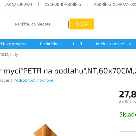
JAK NAKUPOVAT
OBCHODNÍ PODMÍNKY
PODMÍNKY OCHRANY OS
HLEDAT
elitový program
Dezinfekce
Úklid
Hotelová kosmetika
70CM,žlutý
r mycí"PETR na podlahu",NT,60x70CM,
né
noceno
Podrobnosti hodnocení
ní
27,
u
23 Kč be
Měrná
Skla
cena:
ek.