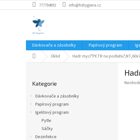
Přejít
777794892
info@hshygiena.cz
na
obsah
Dávkovače a zásobníky
Papírový program
Ig
Domů
Úklid
Hadr mycí"PETR na podlahu",NT,60x
P
Had
o
Přeskočit
s
Průměr
Neohod
Kategorie
kategorie
t
hodnoce
r
produkt
Dávkovače a zásobníky
a
je
Papírový program
0,0
n
z
Igelitový program
n
5
í
Pytle
hvězdič
p
Sáčky
a
Dezinfekce