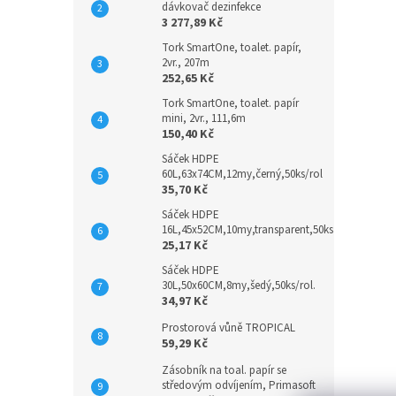
dávkovač dezinfekce
3 277,89 Kč
Tork SmartOne, toalet. papír,
2vr., 207m
252,65 Kč
Tork SmartOne, toalet. papír
mini, 2vr., 111,6m
150,40 Kč
Sáček HDPE
60L,63x74CM,12my,černý,50ks/rol
35,70 Kč
Sáček HDPE
16L,45x52CM,10my,transparent,50ks
25,17 Kč
Sáček HDPE
30L,50x60CM,8my,šedý,50ks/rol.
34,97 Kč
Prostorová vůně TROPICAL
59,29 Kč
Zásobník na toal. papír se
středovým odvíjením, Primasoft