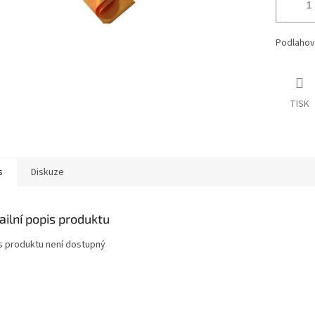
Podlahový
TISK
s
Diskuze
ailní popis produktu
s produktu není dostupný