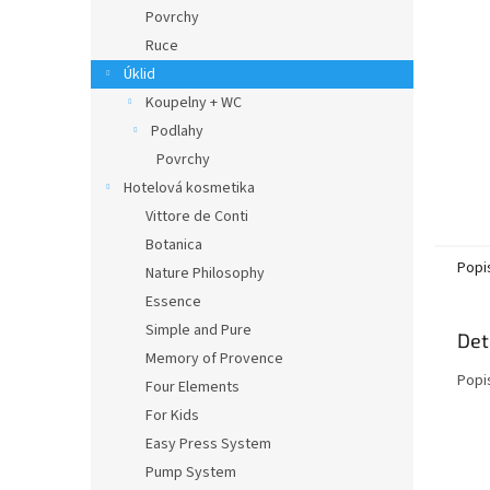
n
Povrchy
e
Ruce
l
Úklid
Koupelny + WC
Podlahy
Povrchy
Hotelová kosmetika
Vittore de Conti
Botanica
Popi
Nature Philosophy
Essence
Simple and Pure
Det
Memory of Provence
Popi
Four Elements
For Kids
Easy Press System
Pump System