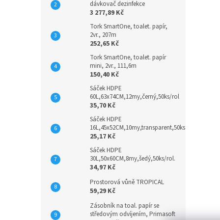
dávkovač dezinfekce
3 277,89 Kč
Tork SmartOne, toalet. papír,
2vr., 207m
252,65 Kč
Tork SmartOne, toalet. papír
mini, 2vr., 111,6m
150,40 Kč
Sáček HDPE
60L,63x74CM,12my,černý,50ks/rol
35,70 Kč
Sáček HDPE
16L,45x52CM,10my,transparent,50ks
25,17 Kč
Sáček HDPE
30L,50x60CM,8my,šedý,50ks/rol.
34,97 Kč
Prostorová vůně TROPICAL
59,29 Kč
Zásobník na toal. papír se
středovým odvíjením, Primasoft