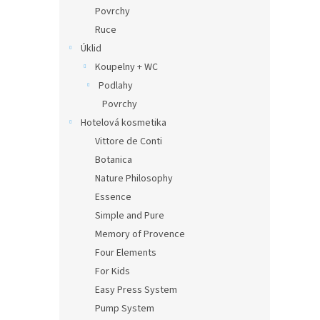
n
Povrchy
e
Ruce
l
Úklid
Koupelny + WC
Podlahy
Povrchy
Hotelová kosmetika
Vittore de Conti
Botanica
Nature Philosophy
Essence
Simple and Pure
Memory of Provence
Four Elements
For Kids
Easy Press System
Pump System