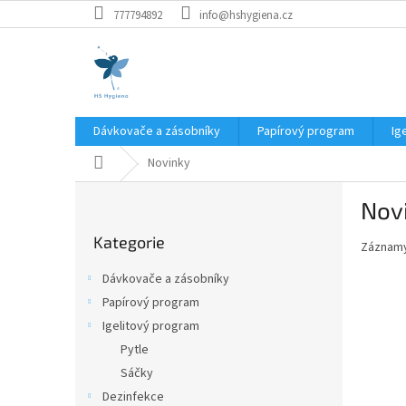
Přejít
777794892
info@hshygiena.cz
na
obsah
Dávkovače a zásobníky
Papírový program
Ig
Domů
Novinky
P
Nov
o
Přeskočit
s
Kategorie
kategorie
Záznamy
t
r
Dávkovače a zásobníky
a
Papírový program
n
Igelitový program
n
í
Pytle
p
Sáčky
a
Dezinfekce