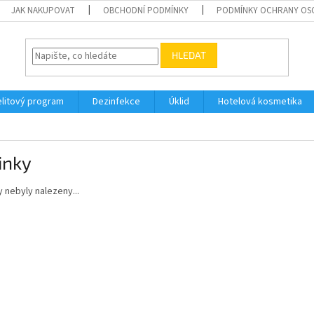
JAK NAKUPOVAT
OBCHODNÍ PODMÍNKY
PODMÍNKY OCHRANY OS
HLEDAT
elitový program
Dezinfekce
Úklid
Hotelová kosmetika
inky
 nebyly nalezeny...