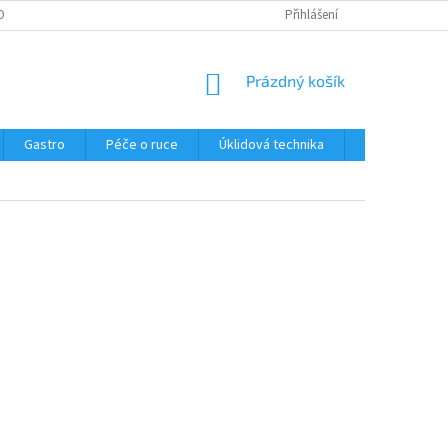
OBNÍCH ÚDAJŮ
Přihlášení
NÁKUPNÍ
Prázdný košík
KOŠÍK
Gastro
Péče o ruce
Úklidová technika
Ostatní