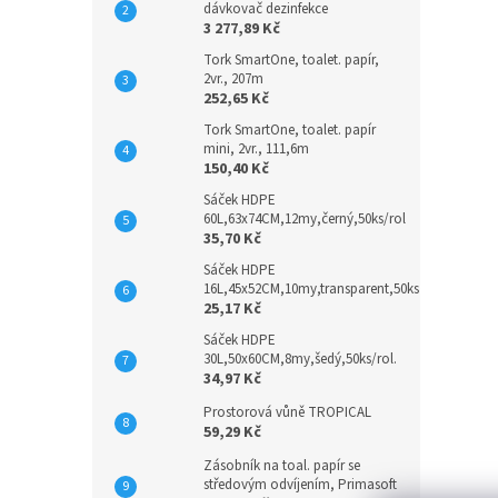
dávkovač dezinfekce
3 277,89 Kč
Tork SmartOne, toalet. papír,
2vr., 207m
252,65 Kč
Tork SmartOne, toalet. papír
mini, 2vr., 111,6m
150,40 Kč
Sáček HDPE
60L,63x74CM,12my,černý,50ks/rol
35,70 Kč
Sáček HDPE
16L,45x52CM,10my,transparent,50ks
25,17 Kč
Sáček HDPE
30L,50x60CM,8my,šedý,50ks/rol.
34,97 Kč
Prostorová vůně TROPICAL
59,29 Kč
Zásobník na toal. papír se
středovým odvíjením, Primasoft