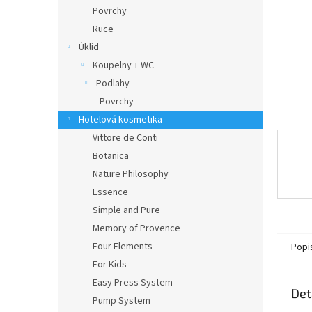
n
Povrchy
e
Ruce
l
Úklid
Koupelny + WC
Podlahy
Povrchy
Hotelová kosmetika
Vittore de Conti
Botanica
Nature Philosophy
Essence
Simple and Pure
Memory of Provence
Four Elements
Popi
For Kids
Easy Press System
Det
Pump System