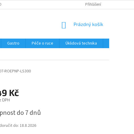
OBNÍCH ÚDAJŮ
Přihlášení
NÁKUPNÍ
Prázdný košík
KOŠÍK
Gastro
Péče o ruce
Úklidová technika
Ostatní
07-ROEPNP-LS300
49 Kč
z DPH
pnost do 7 dnů
oručit do:
18.8.2026