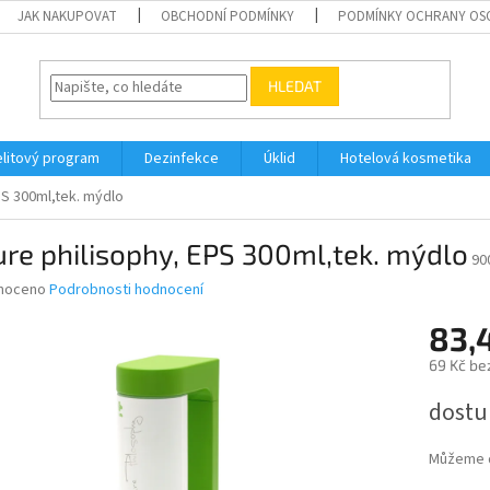
JAK NAKUPOVAT
OBCHODNÍ PODMÍNKY
PODMÍNKY OCHRANY OS
HLEDAT
elitový program
Dezinfekce
Úklid
Hotelová kosmetika
PS 300ml,tek. mýdlo
re philisophy, EPS 300ml,tek. mýdlo
90
né
noceno
Podrobnosti hodnocení
ní
83,
u
69 Kč be
Měrná
dostu
cena:
ek.
Můžeme d