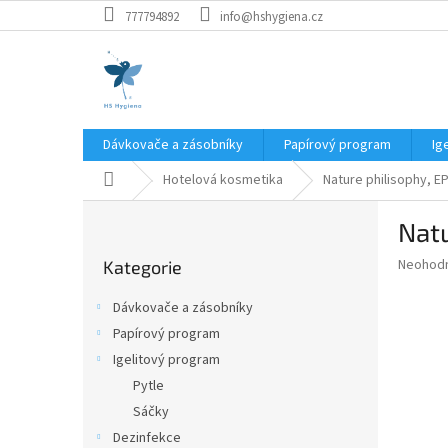
Přejít
777794892
info@hshygiena.cz
na
obsah
Dávkovače a zásobníky
Papírový program
Ig
Domů
Hotelová kosmetika
Nature philisophy, E
P
Natu
o
Přeskočit
s
Průměr
Neohod
Kategorie
kategorie
t
hodnoce
r
produkt
Dávkovače a zásobníky
a
je
Papírový program
0,0
n
z
Igelitový program
n
5
í
Pytle
hvězdič
p
Sáčky
a
Dezinfekce