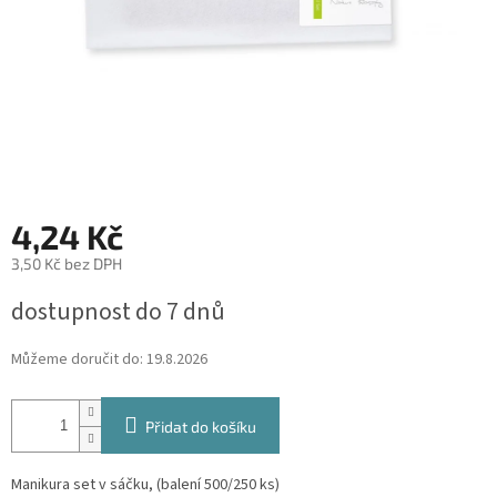
4,24 Kč
3,50 Kč bez DPH
Měrná
dostupnost do 7 dnů
cena:
Můžeme doručit do:
19.8.2026
Přidat do košíku
Manikura set v sáčku, (balení 500/250 ks)