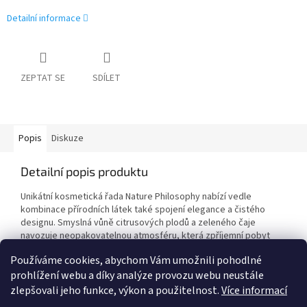
Detailní informace
ZEPTAT SE
SDÍLET
Popis
Diskuze
Detailní popis produktu
Unikátní kosmetická řada Nature Philosophy nabízí vedle
kombinace přírodních látek také spojení elegance a čistého
designu. Smyslná vůně citrusových plodů a zeleného čaje
navozuje neopakovatelnou atmosféru, která zpříjemní pobyt
vašim hostům.
Používáme cookies, abychom Vám umožnili pohodlné
prohlížení webu a díky analýze provozu webu neustále
zlepšovali jeho funkce, výkon a použitelnost.
Více informací
Z