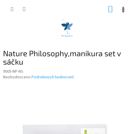
Přejít
NÁKUP
na
obsah
KOŠÍK
Nature Philosophy,manikura set v
sáčku
9005-NP-NS
Průměrné
Neohodnoceno
Podrobnosti hodnocení
hodnocení
produktu
je
0,0
z
5
hvězdiček.