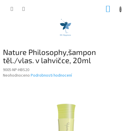
Přejít
NÁKUP
na
obsah
KOŠÍK
Nature Philosophy,šampon
těl./vlas. v lahvičce, 20ml
9005-NP-HBS20
Průměrné
Neohodnoceno
Podrobnosti hodnocení
hodnocení
produktu
je
0,0
z
5
hvězdiček.