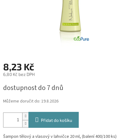
8,23 Kč
6,80 Kč bez DPH
Měrná
dostupnost do 7 dnů
cena:
Můžeme doručit do:
19.8.2026
Přidat do košíku
Šampon tělový a vlasový v lahvičce 20 ml, (balení 400/100 ks)