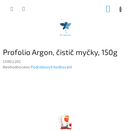
Přejít
NÁKUP
na
obsah
KOŠÍK
Profolio Argon, čistič myčky, 150g
1500-1202
Průměrné
Neohodnoceno
Podrobnosti hodnocení
hodnocení
produktu
je
0,0
z
5
hvězdiček.