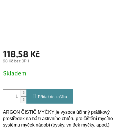
118,58 Kč
98 Kč bez DPH
Měrná
Skladem
cena:
Přidat do košíku
ARGON ČISTIČ MYČKY je vysoce účinný práškový
prostředek na bázi aktivního chlóru pro čištění mycího
systému myček nádobí (trysky, vnitřek myčky, apod.)