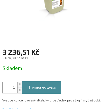
3 236,51 Kč
2 674,80 Kč bez DPH
Měrná
Skladem
cena:
Přidat do košíku
Vysoce koncentrovaný alkalický prostředek pro strojní mytí nádobí.