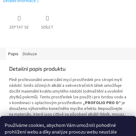
Detailní informace
ZEPTAT SE
SDÍLET
Popis
Diskuze
Detailní popis produktu
Plně profesionální univerzální mycí prostředek pro strojní mytí
nádobí. Směs účinných alkálií a sekvestračních látek umožňuje
docílit maximální kvalitu umytého nádobí (odmaštění a uvolnění
zbytků pokrmů). Tento prostředek lze použít i pro tvrdou vodu a
v kombinaci s oplachovým prostředkem
„PROFOLIO
PRO O“
je
dosaženo výborného konečného mycího efektu. Nepoužívejte
na materiály, které jsou citlivé na působení alkálií! (hliník, mosaz,
apod.).
Používáme cookies, abychom Vám umožnili pohodlné
prohlížení webu a díky analýze provozu webu neustále