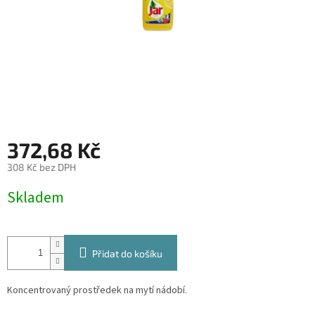
372,68 Kč
308 Kč bez DPH
Měrná
Skladem
cena:
Přidat do košíku
Koncentrovaný prostředek na mytí nádobí.