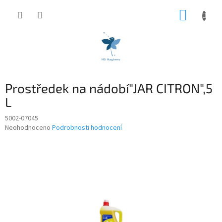
Přejít
NÁKUP
na
obsah
KOŠÍK
Prostředek na nádobí"JAR CITRON",5
L
5002-07045
Průměrné
Neohodnoceno
Podrobnosti hodnocení
hodnocení
produktu
je
0,0
z
5
hvězdiček.