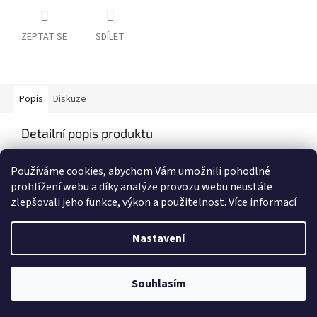
ZEPTAT SE
SDÍLET
Popis
Diskuze
Detailní popis produktu
Popis produktu není dostupný
Používáme cookies, abychom Vám umožnili pohodlné
prohlížení webu a díky analýze provozu webu neustále
zlepšovali jeho funkce, výkon a použitelnost.
Více informací
Z
á
Nastavení
Vytvořil Shoptet
p
a
t
Souhlasím
Copyright 2026
My e-shop
. Všechna práva vyhrazena.
í