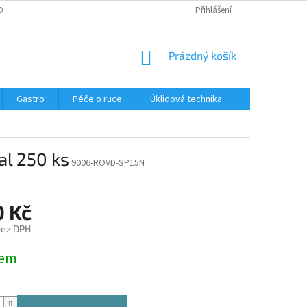
OBNÍCH ÚDAJŮ
Přihlášení
NÁKUPNÍ
Prázdný košík
KOŠÍK
Gastro
Péče o ruce
Úklidová technika
Ostatní
al 250 ks
9006-ROVD-SP15N
0 Kč
bez DPH
dem