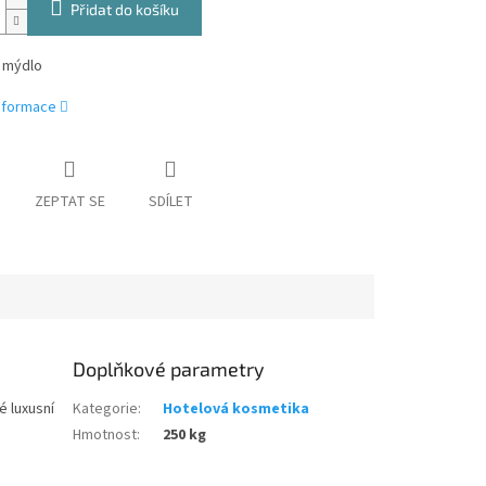
Přidat do košíku
 mýdlo
informace
ZEPTAT SE
SDÍLET
Doplňkové parametry
é luxusní
Kategorie
:
Hotelová kosmetika
Hmotnost
:
250 kg