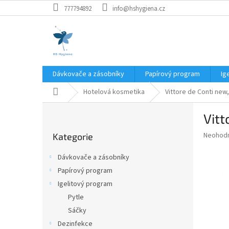
Přejít
777794892
info@hshygiena.cz
na
obsah
Dávkovače a zásobníky
Papírový program
Ig
Domů
Hotelová kosmetika
Vittore de Conti new,
P
Vitt
o
Přeskočit
s
Průměr
Neohod
Kategorie
kategorie
t
hodnoce
r
produkt
Dávkovače a zásobníky
a
je
Papírový program
0,0
n
z
Igelitový program
n
5
í
Pytle
hvězdič
p
Sáčky
a
Dezinfekce