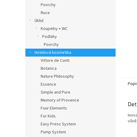
n
Povrchy
e
Ruce
l
Úklid
Koupelny + WC
Podlahy
Povrchy
Hotelová kosmetika
Vittore de Conti
Botanica
Nature Philosophy
Popi
Essence
Simple and Pure
Memory of Provence
Det
Four Elements
Inov
For Kids
vůně
Easy Press System
Pump System