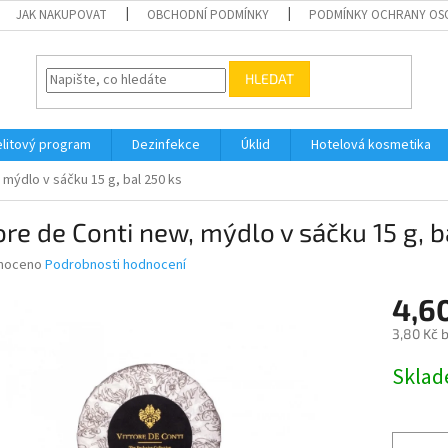
JAK NAKUPOVAT
OBCHODNÍ PODMÍNKY
PODMÍNKY OCHRANY OS
HLEDAT
elitový program
Dezinfekce
Úklid
Hotelová kosmetika
 mýdlo v sáčku 15 g, bal 250 ks
ore de Conti new, mýdlo v sáčku 15 g, b
né
noceno
Podrobnosti hodnocení
ní
4,6
u
3,80 Kč 
Měrná
Skla
cena:
ek.