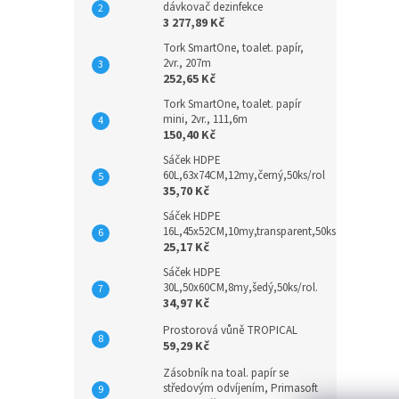
dávkovač dezinfekce
3 277,89 Kč
Tork SmartOne, toalet. papír,
2vr., 207m
252,65 Kč
Tork SmartOne, toalet. papír
mini, 2vr., 111,6m
150,40 Kč
Sáček HDPE
60L,63x74CM,12my,černý,50ks/rol
35,70 Kč
Sáček HDPE
16L,45x52CM,10my,transparent,50ks
25,17 Kč
Sáček HDPE
30L,50x60CM,8my,šedý,50ks/rol.
34,97 Kč
Prostorová vůně TROPICAL
59,29 Kč
Zásobník na toal. papír se
středovým odvíjením, Primasoft