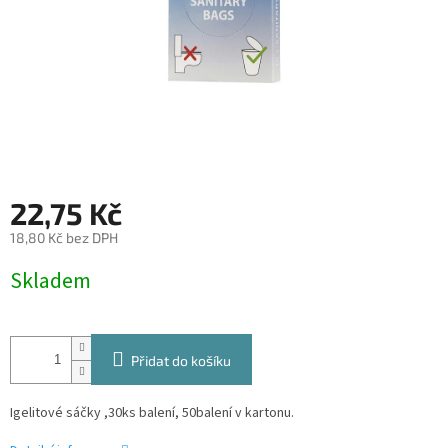
22,75 Kč
18,80 Kč bez DPH
Měrná
Skladem
cena:
Přidat do košíku
Igelitové sáčky ,30ks balení, 50balení v kartonu.