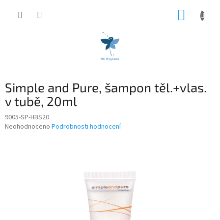
Přejít
NÁKUP
na
obsah
KOŠÍK
Simple and Pure, šampon těl.+vlas.
v tubě, 20ml
9005-SP-HBS20
Průměrné
Neohodnoceno
Podrobnosti hodnocení
hodnocení
produktu
je
0,0
z
5
hvězdiček.