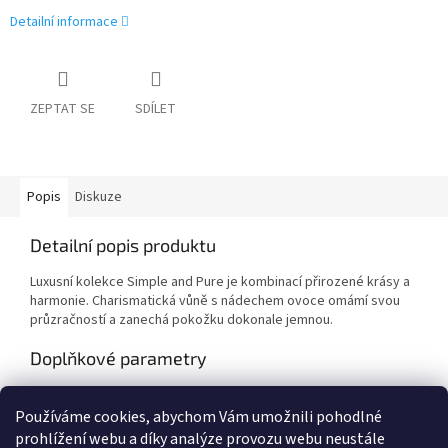
Detailní informace
ZEPTAT SE
SDÍLET
Popis
Diskuze
Detailní popis produktu
Luxusní kolekce Simple and Pure je kombinací přirozené krásy a
harmonie. Charismatická vůně s nádechem ovoce omámí svou
průzračností a zanechá pokožku dokonale jemnou.
Doplňkové parametry
Kategorie
:
Hotelová kosmetika
Používáme cookies, abychom Vám umožnili pohodlné
Hmotnost
:
50 kg
prohlížení webu a díky analýze provozu webu neustále