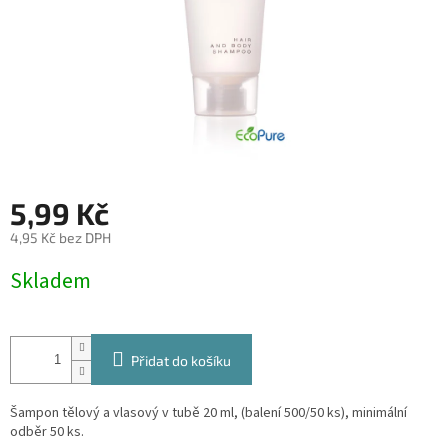
5,99 Kč
4,95 Kč bez DPH
Měrná
Skladem
cena:
Přidat do košíku
Šampon tělový a vlasový v tubě 20 ml, (balení 500/50 ks), minimální
odběr 50 ks.